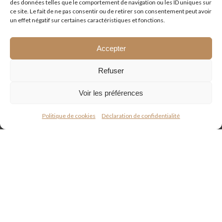
des données telles que le comportement de navigation ou les ID uniques sur
des Trois-Fontaines 18, 1266 Duillier
ce site. Le fait de ne pas consentir ou de retirer son consentement peut avoir
un effet négatif sur certaines caractéristiques et fonctions.
Gilly
Epicerie Gilly
–
La Place 3, 1182 Gilly
Accepter
Givrins
Refuser
Boulangerie Marius
– Route de la Scie 1,
Voir les préférences
1271 Givrins
Politique de cookies
Déclaration de confidentialité
Gland
Appeler
E-mail
Plan d'accès
Chez l’Epicier
– Rue de Borgeaud 9, 1196
Gland
Les Jardins de la Petite Lignière
– Route de
Suisse 55, 1196 Gland
Zélo Sàrl
– Chemin des Mésanges 10, 1196
Gland
Le Vaud