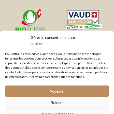
Gérer le consentement aux
cookies
Moulin de La Vaux S.A
Route du Moulin de la Vaux 70
Pour offrir les meilleures expériences, nous utilisons des technologies
1170 Aubonne
telles que les cookies pour stocker et/ou accéder aux informations des
appareils. Le fait de consentir à ces technologies nous permettra de traiter
des données telles que le comportement de navigation ou les ID uniques sur
021 808 54 73
ce site. Le fait de ne pas consentir ou de retirer son consentement peut avoir
info@moulindelavaux.ch
un effet négatif sur certaines caractéristiques et fonctions.
Accepter
Du lundi au Vendredi
De 7h30 à 12h00 et 13h00 à 17h30
Refuser
Moulin de Lavaux © 2026 -
Réalisé par l'agence web Digital Romandie
-